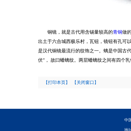
铜镜，就是古代用含锡量较高的
青铜
做
出土于六合城西极乐村，瓦钮，镜钮有孔可以系绳
是汉代铜镜最流行的纹饰之一。螭是中国古
伏”， 故曰蟠螭纹。两层蟠螭纹之间有四个
【打印本页】
【关闭窗口】
中
地