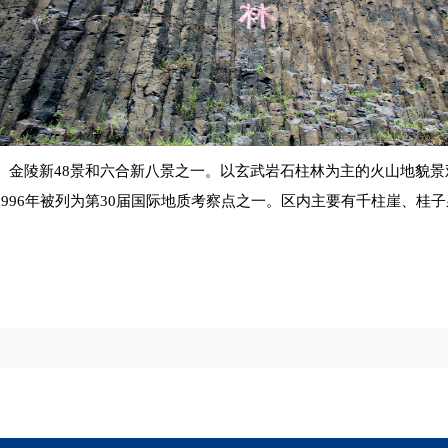
、金陵新48景和六合新八景之一。以玄武岩石柱林为主的火山地貌
1996年被列为第30届国际地质考察点之一。区内主要有千柱崖、桂