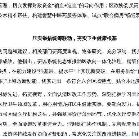
管理，切实发挥财政资金“输血+造血”的导向作用；区政协委员
技术精准帮扶、构建智慧中医药服务体系、试点“联合病房”畅通
压实举措统筹联动，夯实卫生健康根基
的问题和建议，相关部门要高度重视、逐条研究、充分吸纳，切
际成效。他指出，要以系统化思维推动医改向一体化治理、精细
举措，在能力建设“强基层、提水平”上实现新突破，在服务供给“
协同”上释放新动能，切实走出一条符合六合区域特点、贴合本地
对标先进、拓宽视野，全面认清医改工作形势。深刻把握学习天
医疗卫生领域改革，用心用情办好民生健康实事。要靶向发力、
做强区级医疗机构龙头，补强基层诊疗薄弱环节，优化医疗资源
为功，全面凝聚改革推进合力。理顺部门协作机制，完善配套激
，政协将持续发挥协商监督职能，常态化关注医改推进情况，持