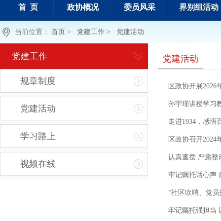
首 页
政协概况
委员风采
界别组活动
当前位置：
首页 >
党建工作 >
党建活动
党建工作
党建活动
规章制度
区政协开展202
孙宇瑾讲授学习
党建活动
走进1934，感
学习路上
区政协召开202
认真查摆 严肃
视频在线
牢记嘱托话心声 
“社区吹哨、党员
牢记嘱托强担当 